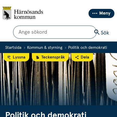
Meny
Sök
Sök
Startsida
Kommun & styrning
Politik och demokrati
Lyssna
Teckenspråk
Dela
Politik och demokrati