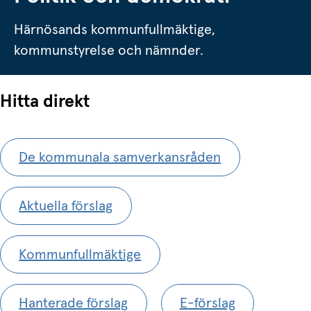
Härnösands kommunfullmäktige,
kommunstyrelse och nämnder.
Hitta direkt
De kommunala samverkansråden
Aktuella förslag
Kommunfullmäktige
Hanterade förslag
E-förslag