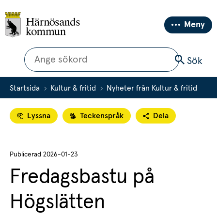
Meny
Sök
Sök
Startsida
Kultur & fritid
Nyheter från Kultur & fritid
Lyssna
Teckenspråk
Dela
Publicerad 
2026-01-23
Fredagsbastu på 
Högslätten