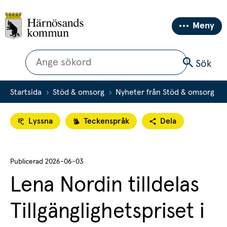
Meny
Sök
Sök
Startsida
Stöd & omsorg
Nyheter från Stöd & omsorg
Lyssna
Teckenspråk
Dela
Publicerad 
2026-06-03
Lena Nordin tilldelas 
Tillgänglighetspriset i 