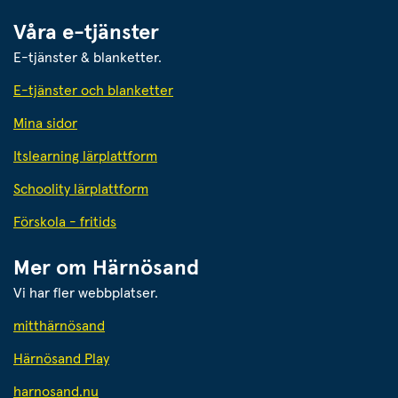
Våra e-tjänster
E-tjänster & blanketter.
E-tjänster och blanketter
Mina sidor
Itslearning lärplattform
Schoolity lärplattform
Förskola - fritids
Mer om Härnösand
Vi har fler webbplatser.
Länk till annan webbplats.
mitthärnösand
Härnösand Play
Länk till annan webbplats.
harnosand.nu