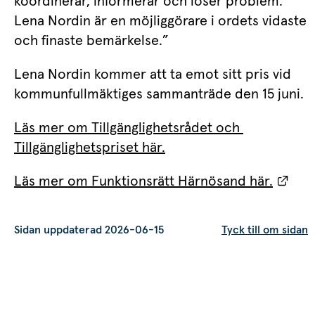
koordinerar, informerar och löser problem. 
Lena Nordin är en möjliggörare i ordets vidaste 
och finaste bemärkelse.”
Lena Nordin kommer att ta emot sitt pris vid 
kommunfullmäktiges sammanträde den 15 juni.
Läs mer om Tillgänglighetsrådet och 
Tillgänglighetspriset här.
Länk
Läs mer om Funktionsrätt Härnösand här.
Sidan uppdaterad 2026-06-15
Tyck till om sidan