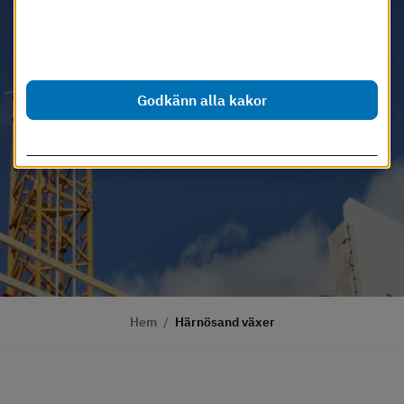
Förvätningsrätten nytt på Torsvik och Jula 
Dessa cookies går att stänga av.
etablerar ett nytt varuhus på handelsplatsen 
Läs mer i vår cookiepolicy
Ankaret.
Godkänn alla kakor
Anpassa inställningar
Hem
/
Härnösand växer