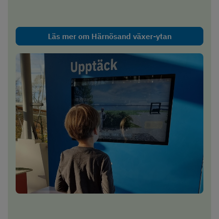
Läs mer om Härnösand växer-ytan