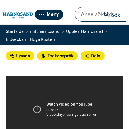
Sök
Meny
Sök
Startsida
mitthärnösand
Upplev Härnösand
Eldveckan i Höga Kusten
Lyssna
Teckenspråk
Dela