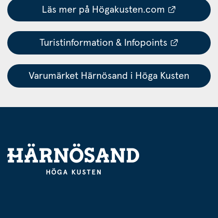
Länk till
Läs mer på Högakusten.com
Länk till
Turistinformation & Infopoints
Varumärket Härnösand i Höga Kusten