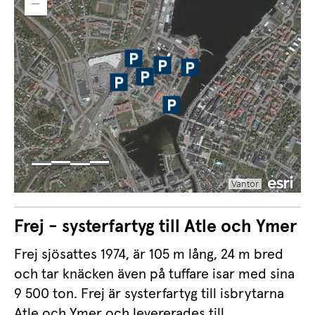
Frej - systerfartyg till Atle och Ymer
Frej sjösattes 1974, är 105 m lång, 24 m bred 
och tar knäcken även på tuffare isar med sina 
9 500 ton. Frej är systerfartyg till isbrytarna 
Atle och Ymer och levererades till 