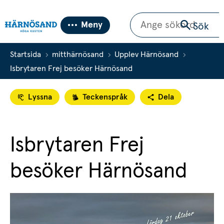
Sök
Meny
Sök
Startsida
mitthärnösand
Upplev Härnösand
Isbrytaren Frej besöker Härnösand
Lyssna
Teckenspråk
Dela
Isbrytaren Frej 
besöker Härnösand