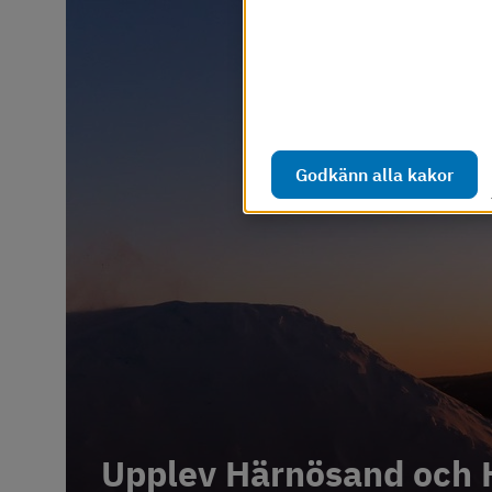
Webbplatsen använder så kal
webbplatsen ska fungera s
hur webbplatsen används. D
Läs mer i vår cookiepolicy
Godkänn alla kakor
Upplev Härnösand och 