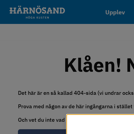
Gå till innehåll
Upplev
Klåen! 
Det här är en så kallad 404-sida (vi undrar också
Prova med någon av de här ingångarna i stället fö
Och vet du inte vad klåen och klatra betyder så
Vi använder kakor