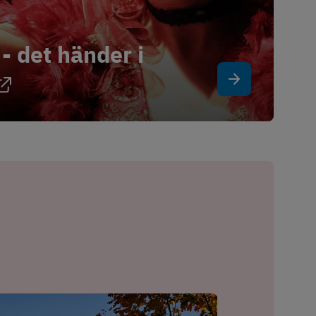
 det händer i 
Länk till annan webbplats.