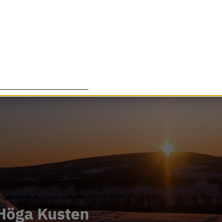
lade cookies för att förbättra din upplevelse. Några cookies ä
om det är tänkt, medan andra cookies används för att Härnö
essa cookies går att stänga av.
Anpassa inställningar
Höga Kusten