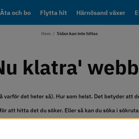
Äta och bo
Flytta hit
Härnösand växer
E
Hem
/
Sidan kan inte hittas
Nu klatra' webb
 varför det heter så). Hur som helst. Det betyder att de
r att hitta det du söker. Eller så kan du söka i sökrutan
 behöver du läsa vår 
Härnösandsordlista
.