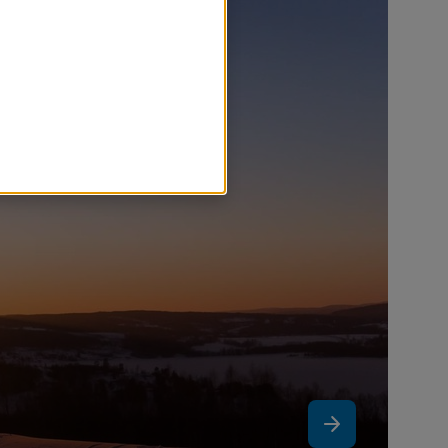
r nödvändiga för att
sands kommun ska kunna se