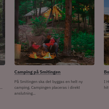
Camping på Smitingen
B
På Smitingen ska det byggas en helt ny
I 
..
camping. Campingen placeras i direkt
hit
anslutning...