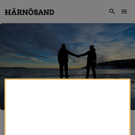
Gå till innehåll
Sök
Men
Vi använder kakor
Välkommen 
Webbplatsen använder så kallade cookies för att
förbättra din upplevelse. Några cookies är nödvändiga
till Härnösand
för att webbplatsen ska fungera som det är tänkt,
medan andra cookies används för att Härnösands
kommun ska kunna se hur webbplatsen används.