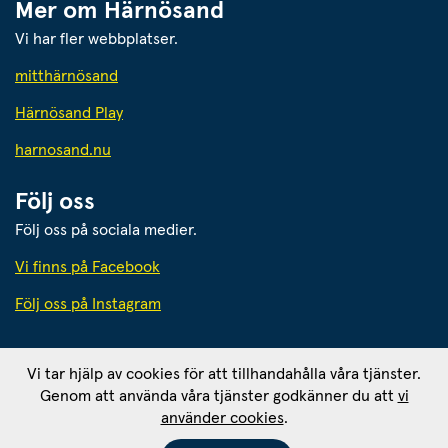
Mer om Härnösand
Vi har fler webbplatser.
Länk till annan webbplats.
mitthärnösand
Härnösand Play
Länk till annan webbplats.
harnosand.nu
Följ oss
Följ oss på sociala medier.
Vi finns på Facebook
Följ oss på Instagram
Härnösands kommun
Vi tar hjälp av cookies för att tillhandahålla våra tjänster.
871 80 Härnösand. Org. nr: 212000-2403
Genom att använda våra tjänster godkänner du att
vi
Ansvarig utgivare: 
använder cookies
.
Kommunikationschef Tomas Wahlund
Om webbplatsen
RSS - prenumerera