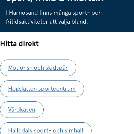
I Härnösand finns många sport- och
fritidsaktiviteter att välja bland.
Hitta direkt
Motions- och skidspår
Högslätten sportcentrum
Vårdkasen
Hälledals sport- och simhall