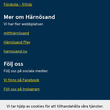
Förskola - fritids
Mer om Härnösand
Vi har fler webbplatser.
Länk till annan webbplats.
mitthärnösand
Härnösand Play
Länk till annan webbplats.
harnosand.nu
Följ oss
Följ oss på sociala medier.
Vi finns på Facebook
Följ oss på Instagram
Härnösands kommun
Vi tar hjälp av cookies för att tillhandahålla våra tjänster.
871 80 Härnösand. Org. nr: 212000-2403