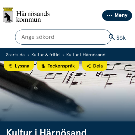
Meny
Sök
Sök
Startsida
Kultur & fritid
Kultur i Härnösand
Lyssna
Teckenspråk
Dela
Kultur i Härnösand