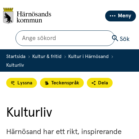
Meny
Sök
Sök
Startsida
Kultur & fritid
Kultur i Härnösand
Kulturliv
Lyssna
Teckenspråk
Dela
Kulturliv
Härnösand har ett rikt, inspirerande 