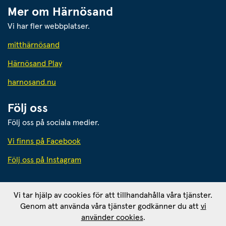
Mer om Härnösand
Vi har fler webbplatser.
Länk till annan webbplats.
mitthärnösand
Härnösand Play
Länk till annan webbplats.
harnosand.nu
Följ oss
Följ oss på sociala medier.
Vi finns på Facebook
Följ oss på Instagram
Härnösands kommun
Vi tar hjälp av cookies för att tillhandahålla våra tjänster.
871 80 Härnösand. Org. nr: 212000-2403
Genom att använda våra tjänster godkänner du att
vi
Ansvarig utgivare: 
använder cookies
.
Kommunikationschef Tomas Wahlund