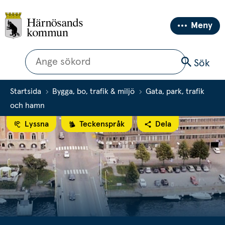
Meny
Sök
Sök
Startsida
Bygga, bo, trafik & miljö
Gata, park, trafik
och hamn
Lyssna
Teckenspråk
Dela