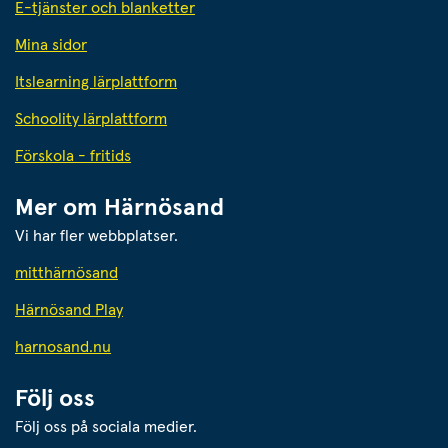
E-tjänster och blanketter
Mina sidor
Itslearning lärplattform
Schoolity lärplattform
Förskola - fritids
Mer om Härnösand
Vi har fler webbplatser.
Länk till annan webbplats.
mitthärnösand
Härnösand Play
Länk till annan webbplats.
harnosand.nu
Följ oss
Följ oss på sociala medier.