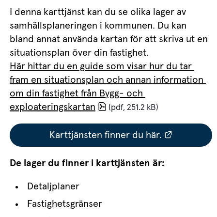
I denna karttjänst kan du se olika lager av 
samhällsplaneringen i kommunen. Du kan 
bland annat använda kartan för att skriva ut en 
situationsplan över din fastighet.
Här hittar du en guide som visar hur du tar 
fram en situationsplan och annan information 
om din fastighet från Bygg- och 
pdf, 251.2 kB, öppnas i nyt
exploateringskartan
 (pdf, 251.2 kB)
Länk till 
Karttjänsten finner du här.
De lager du finner i karttjänsten är:
Detaljplaner
Fastighetsgränser