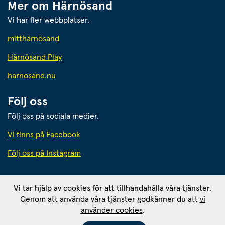
Mer om Härnösand
Vi har fler webbplatser.
Länk till annan webbplats.
mitthärnösand
Härnösand Play
Länk till annan webbplats.
harnosand.nu
Följ oss
Följ oss på sociala medier.
Vi finns på Facebook
Följ oss på Instagram
Härnösands kommun
Vi tar hjälp av cookies för att tillhandahålla våra tjänster.
871 80 Härnösand. Org. nr: 212000-2403
Genom att använda våra tjänster godkänner du att
vi
Ansvarig utgivare: 
använder cookies
.
Kommunikationschef Tomas Wahlund
Om webbplatsen
RSS - prenumerera