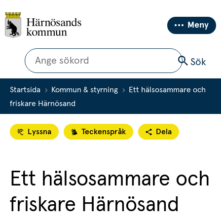
Meny
Sök
Sök
Startsida
Kommun & styrning
Ett hälsosammare och
friskare Härnösand
Lyssna
Teckenspråk
Dela
Ett hälsosammare och 
friskare Härnösand