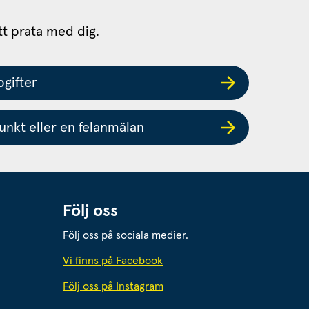
tt prata med dig.
gifter
nkt eller en felanmälan
Följ oss
Följ oss på sociala medier.
 webbplats.
Vi finns på Facebook
Följ oss på Instagram