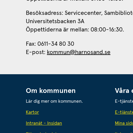
Besöksadress: Servicecenter, Sambibliot
Universitetsbacken 3A
Öppettiderna är mellan: 08:00-16:30.
Fax: 0611-34 80 30 
E-post: 
kommun@harnosand.se
Om kommunen
Våra 
Lär dig mer om kommunen.
E-tjänst
Kartor
E-tjänst
Intranät - Insidan
Mina sid