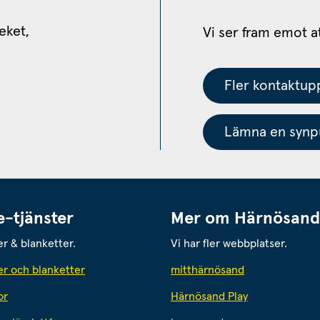
eket, 
Vi ser fram emot a
Fler kontaktupp
Lämna en synpu
e-tjänster
Mer om Härnösand
er & blanketter.
Vi har fler webbplatser.
Länk till annan
er och blanketter
mitthärnösand
or
Härnösand Play