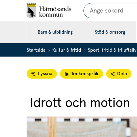
Sök
Barn & utbildning
Stöd & omsorg
Startsida
Kultur & fritid
Sport, fritid & friluftsliv
Lyssna
Teckenspråk
Dela
 Idrott och motion