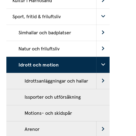
Kultur i Härnösand
Sport, fritid & friluftsliv
Simhallar och badplatser
Natur och friluftsliv
Idrott och motion
Idrottsanläggningar och hallar
Issporter och utförsåkning
Motions- och skidspår
Arenor