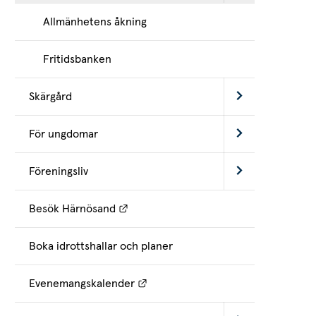
Allmänhetens åkning
Fritidsbanken
Skärgård
För ungdomar
Föreningsliv
Länk till annan webbplats.
Besök Härnösand
Boka idrottshallar och planer
Länk till annan webbplats.
Evenemangskalender