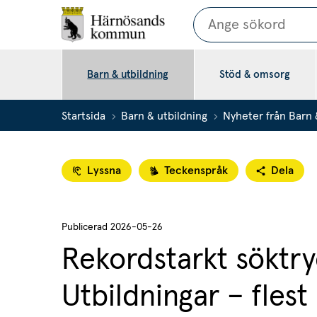
Sök
Barn & utbildning
Stöd & omsorg
Startsida
Barn & utbildning
Nyheter från Barn 
Lyssna
Teckenspråk
Dela
Publicerad 
2026-05-26
Rekordstarkt söktryc
Utbildningar – flest