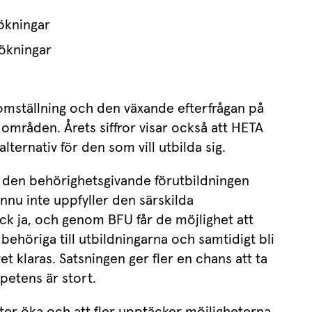
sökningar
ökningar
mställning och den växande efterfrågan på 
a områden. Årets siffror visar också att HETA 
alternativ för den som vill utbilda sig.
ör den behörighetsgivande förutbildningen 
nnu inte uppfyller den särskilda 
ck ja, och genom BFU får de möjlighet att 
ehöriga till utbildningarna och samtidigt bli 
et klaras. Satsningen ger fler en chans att ta 
petens är stort.
ter öka och att fler upptäcker möjligheterna 