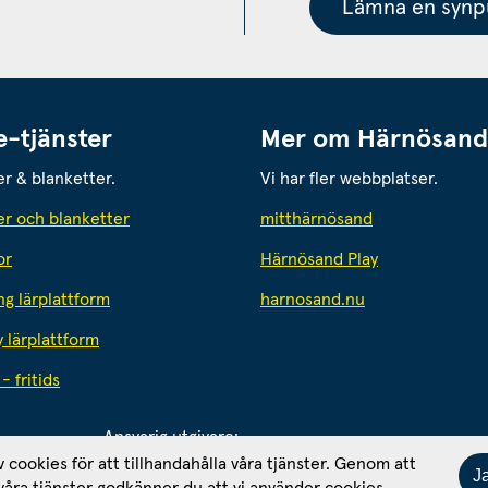
Lämna en synpu
e-tjänster
Mer om Härnösand
er & blanketter.
Vi har fler webbplatser.
Länk till annan
er och blanketter
mitthärnösand
or
Härnösand Play
Länk till annan 
ng lärplattform
harnosand.nu
y lärplattform
- fritids
Ansvarig utgivare: 
Kommunikationschef Tomas Wahlund
av cookies för att tillhandahålla våra tjänster. Genom att
J