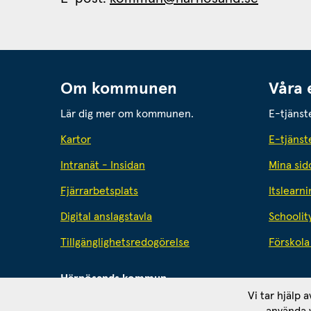
Om kommunen
Våra 
Lär dig mer om kommunen.
E-tjänst
Kartor
E-tjänst
Intranät - Insidan
Mina sid
Fjärrarbetsplats
Itslearni
Digital anslagstavla
Schoolit
Tillgänglighetsredogörelse
Förskola 
Härnösands kommun
871 80 Härnösand. Org. nr: 212000-2403
Vi tar hjälp 