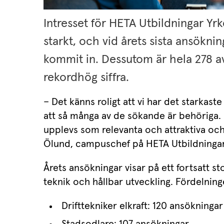
Intresset för HETA Utbildningar Yrk
starkt, och vid årets sista ansökni
kommit in. Dessutom är hela 278 av
rekordhög siffra.
– Det känns roligt att vi har det starkaste
att så många av de sökande är behöriga. F
upplevs som relevanta och attraktiva oc
Ölund, campuschef på HETA Utbildningar
Årets ansökningar visar på ett fortsatt st
teknik och hållbar utveckling. Fördelning
Drifttekniker elkraft: 120 ansökningar
Stadsodlare: 107 ansökningar