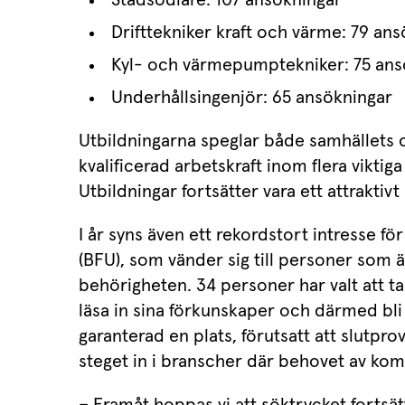
Drifttekniker kraft och värme: 79 an
Kyl- och värmepumptekniker: 75 ans
Underhållsingenjör: 65 ansökningar
Utbildningarna speglar både samhällets o
kvalificerad arbetskraft inom flera viktig
Utbildningar fortsätter vara ett attraktivt 
I år syns även ett rekordstort intresse f
(BFU), som vänder sig till personer som ä
behörigheten. 34 personer har valt att ta
läsa in sina förkunskaper och därmed bli b
garanterad en plats, förutsatt att slutprov
steget in i branscher där behovet av kom
– Framåt hoppas vi att söktrycket fortsät