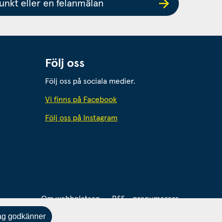
nkt eller en felanmälan
Följ oss
Följ oss på sociala medier.
 webbplats.
Vi finns på Facebook
Följ oss på Instagram
webbplats.
Om webbplatsen
RSS - prenumerera
ag godkänner