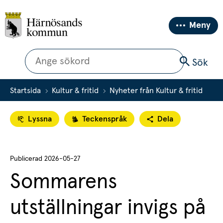
Meny
Sök
Sök
Startsida
Kultur & fritid
Nyheter från Kultur & fritid
Lyssna
Teckenspråk
Dela
Publicerad 
2026-05-27
Sommarens 
utställningar invigs på 