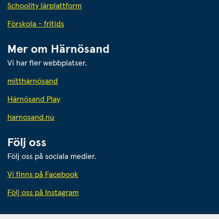
Schoolity lärplattform
Förskola - fritids
Mer om Härnösand
Vi har fler webbplatser.
Länk till annan webbplats.
mitthärnösand
Härnösand Play
Länk till annan webbplats.
harnosand.nu
Följ oss
Följ oss på sociala medier.
Vi finns på Facebook
Följ oss på Instagram
Härnösands kommun