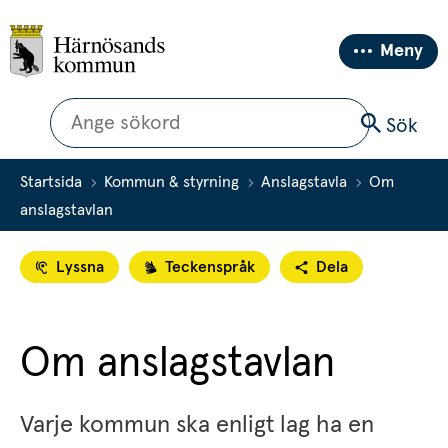
Meny
Sök
Sök
Startsida
Kommun & styrning
Anslagstavla
Om
anslagstavlan
Lyssna
Teckenspråk
Dela
Om anslagstavlan
Varje kommun ska enligt lag ha en 