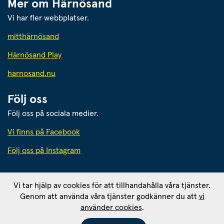
Mer om Härnösand
Vi har fler webbplatser.
Länk till annan webbplats.
mitthärnösand
Härnösand Play
Länk till annan webbplats.
harnosand.nu
Följ oss
Följ oss på sociala medier.
Vi finns på Facebook
Följ oss på Instagram
Härnösands kommun
Vi tar hjälp av cookies för att tillhandahålla våra tjänster.
871 80 Härnösand. Org. nr: 212000-2403
Genom att använda våra tjänster godkänner du att
vi
Ansvarig utgivare: 
använder cookies
.
Kommunikationschef Tomas Wahlund
Om webbplatsen
RSS - prenumerera