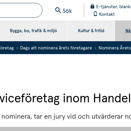
E-tjänster, blank
Sök
Kontakt
Bygga, bo, trafik & miljö
Kultur & fritid
När
 företag
Dags att nominera årets företagare
Nominera Årets
viceföretag inom Handel
t nominera, tar en jury vid och utvärderar 