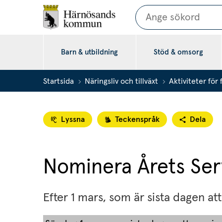
Sök
Barn & utbildning
Stöd & omsorg
Startsida
Näringsliv och tillväxt
Aktiviteter för
Lyssna
Teckenspråk
Dela
Nominera Årets Ser
Efter 1 mars, som är sista dagen at