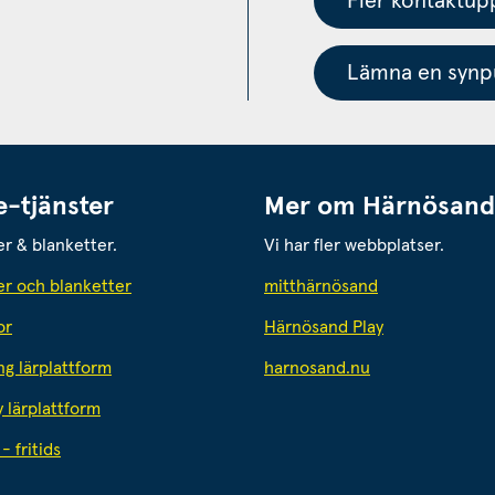
Fler kontaktupp
Lämna en synpu
e-tjänster
Mer om Härnösand
er & blanketter.
Vi har fler webbplatser.
Länk till annan
er och blanketter
mitthärnösand
or
Härnösand Play
Länk till annan 
ng lärplattform
harnosand.nu
y lärplattform
- fritids