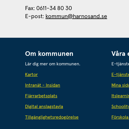
Fax: 0611-34 80 30 
E-post: 
kommun@harnosand.se
Om kommunen
Våra 
Lär dig mer om kommunen.
E-tjänst
Kartor
E-tjänst
Intranät - Insidan
Mina sid
Fjärrarbetsplats
Itslearni
Digital anslagstavla
Schoolit
Tillgänglighetsredogörelse
Förskola 