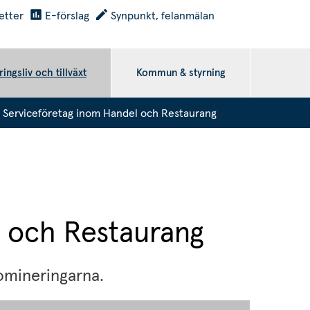
etter
E-förslag
Synpunkt, felanmälan
ingsliv och tillväxt
Kommun & styrning
 Serviceföretag inom Handel och Restaurang
 och Restaurang
nomineringarna.