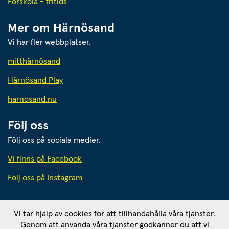
Förskola - fritids
Mer om Härnösand
Vi har fler webbplatser.
Länk till annan webbplats.
mitthärnösand
Härnösand Play
Länk till annan webbplats.
harnosand.nu
Följ oss
Följ oss på sociala medier.
Vi finns på Facebook
Följ oss på Instagram
Härnösands kommun
Vi tar hjälp av cookies för att tillhandahålla våra tjänster.
871 80 Härnösand. Org. nr: 212000-2403
Genom att använda våra tjänster godkänner du att
vi
Ansvarig utgivare: 