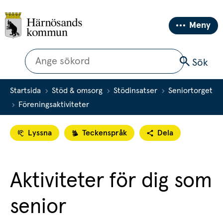
Meny
Sök
Sök
Startsida
Stöd & omsorg
Stödinsatser
Seniortorget
Föreningsaktiviteter
Lyssna
Teckenspråk
Dela
Aktiviteter för dig som 
senior