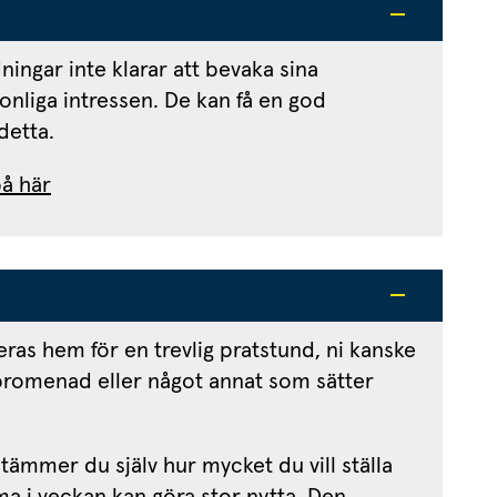
ingar inte klarar att bevaka sina 
onliga intressen. De kan få en god 
detta.
å här
as hem för en trevlig pratstund, ni kanske 
promenad eller något annat som sätter 
ämmer du själv hur mycket du vill ställa 
 i veckan kan göra stor nytta. Den 