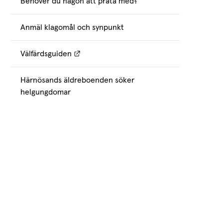
Behöver du någon att prata med?
Anmäl klagomål och synpunkt
Länk till annan webbplats.
Välfärdsguiden
Härnösands äldreboenden söker
helgungdomar