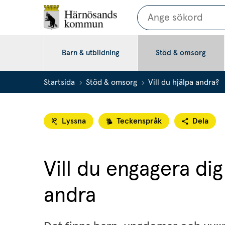
Sök
Barn & utbildning
Stöd & omsorg
Startsida
Stöd & omsorg
Vill du hjälpa andra?
Lyssna
Teckenspråk
Dela
Vill du engagera dig 
andra