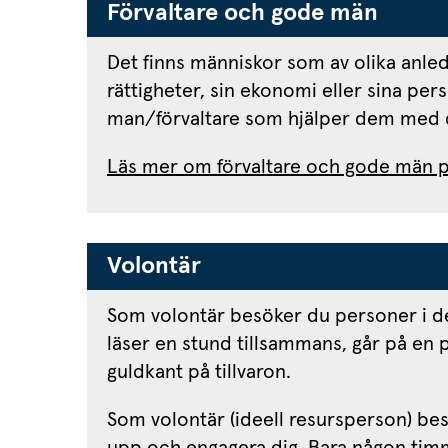
Förvaltare och gode män
Det finns människor som av olika anledn
rättigheter, sin ekonomi eller sina pers
man/förvaltare som hjälper dem med 
Läs mer om förvaltare och gode män p
Volontär
Som volontär besöker du personer i der
läser en stund tillsammans, går på en 
guldkant på tillvaron.
Som volontär (ideell resursperson) best
upp och engagera dig. Bara någon timma