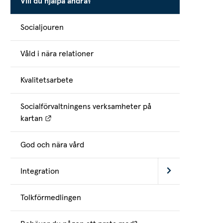
Vill du hjälpa andra?
Socialjouren
Våld i nära relationer
Kvalitetsarbete
Socialförvaltningens verksamheter på
Länk till annan webbplats.
kartan
God och nära vård
Integration
Tolkförmedlingen