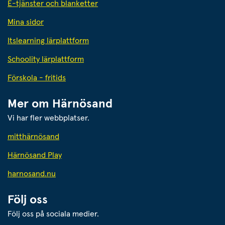
E-tjänster och blanketter
Mina sidor
Itslearning lärplattform
Schoolity lärplattform
Förskola - fritids
Mer om Härnösand
Vi har fler webbplatser.
Länk till annan webbplats.
mitthärnösand
Härnösand Play
Länk till annan webbplats.
harnosand.nu
Följ oss
Följ oss på sociala medier.