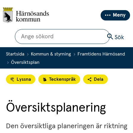
Meny
Sök
Sök
Startsida
Kommun & styrning
Framtidens Härnösand
Översiktsplan
Lyssna
Teckenspråk
Dela
Översiktsplanering
Den översiktliga planeringen är riktning 