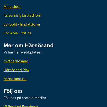
Mina sidor
Itslearning lärplattform
Schoolity lärplattform
Förskola - fritids
Mer om Härnösand
Vi har fler webbplatser.
Länk till annan webbplats.
mitthärnösand
Härnösand Play
Länk till annan webbplats.
harnosand.nu
Följ oss
Följ oss på sociala medier.
Vi finns på Facebook