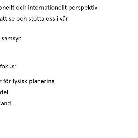
onellt och internationellt perspektiv
tt se och stötta oss i vår 
a samsyn
fokus:
 för fysisk planering
del
land