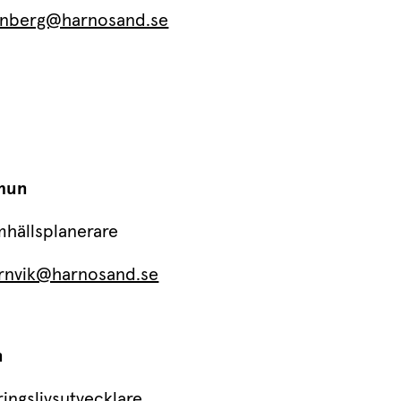
nnberg@harnosand.se
mun
hällsplanerare
nvik@harnosand.se
n
ringslivsutvecklare