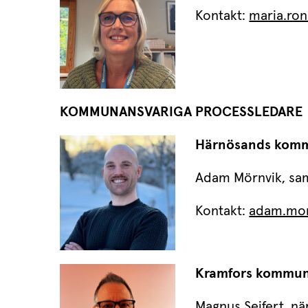
Kontakt: 
maria.ro
KOMMUNANSVARIGA PROCESSLEDARE
Härnösands kom
Adam Mörnvik, sam
Kontakt: 
adam.mor
Kramfors kommu
Magnus Seifert, nä