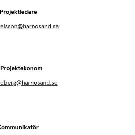
 Projektledare
axelsson@harnosand.se
 Projektekonom
undberg@harnosand.se
 Kommunikatör