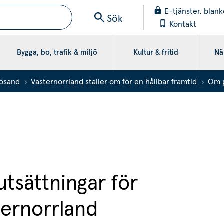
E-tjänster, blank
Sök
Kontakt
Bygga, bo, trafik & miljö
Kultur & fritid
När
ösand
Västernorrland ställer om för en hållbar framtid
Om 
utsättningar för 
sternorrland