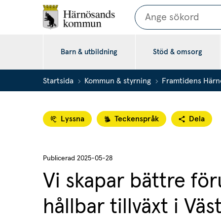
Sök
Barn & utbildning
Stöd & omsorg
Startsida
Kommun & styrning
Framtidens Härn
Lyssna
Teckenspråk
Dela
Publicerad 
2025-05-28
Vi skapar bättre för
hållbar tillväxt i Vä