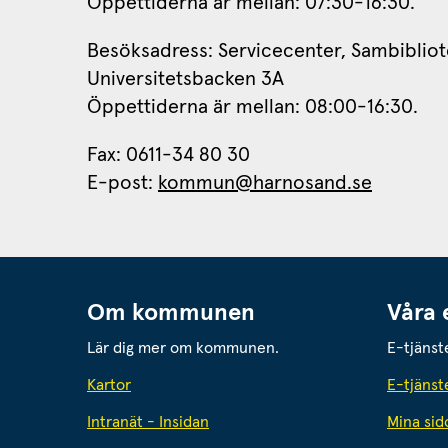
Öppettiderna är mellan: 07:30-16:30.
Besöksadress: Servicecenter, Sambibliot
Universitetsbacken 3A
Öppettiderna är mellan: 08:00-16:30.
Fax: 0611-34 80 30 
E-post: 
kommun@harnosand.se
Om kommunen
Våra 
Lär dig mer om kommunen.
E-tjänst
Kartor
E-tjänst
Intranät - Insidan
Mina sid