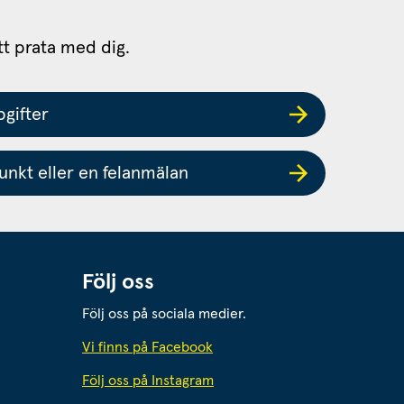
tt prata med dig.
gifter
nkt eller en felanmälan
Följ oss
Följ oss på sociala medier.
 webbplats.
Vi finns på Facebook
Följ oss på Instagram