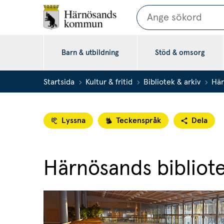
Sök
Barn & utbildning
Stöd & omsorg
Startsida
Kultur & fritid
Bibliotek & arkiv
Här
Lyssna
Teckenspråk
Dela
Härnösands bibliot