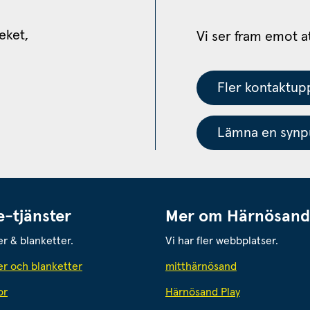
eket, 
Vi ser fram emot a
Fler kontaktupp
Lämna en synpu
e-tjänster
Mer om Härnösand
er & blanketter.
Vi har fler webbplatser.
Länk till annan
er och blanketter
mitthärnösand
or
Härnösand Play