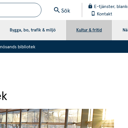
E-tjänster, blank
Sök
Kontakt
Bygga, bo, trafik & miljö
Kultur & fritid
När
nösands bibliotek
ek