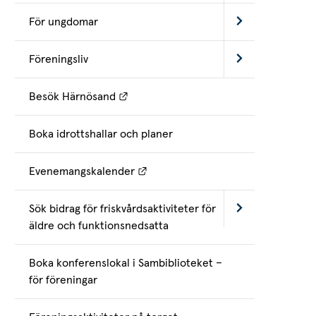
För ungdomar
Föreningsliv
Länk till annan webbplats.
Besök Härnösand
Boka idrottshallar och planer
Länk till annan webbplats.
Evenemangskalender
Sök bidrag för friskvårdsaktiviteter för
äldre och funktionsnedsatta
Boka konferenslokal i Sambiblioteket –
för föreningar