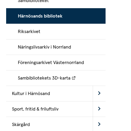
Sambiblioteket
Härnösands bibliotek
Riksarkivet
Näringslivsarkiv i Norrland
Föreningsarkivet Västernorrland
Länk till annan webbplats.
Sambibliotekets 3D-karta
Kultur i Härnösand
Sport, fritid & friluftsliv
Skärgård