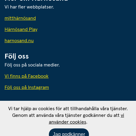
Vi har fler webbplatser.
Länk till annan webbplats.
mitthärnösand
Härnösand Play
Länk till annan webbplats.
harnosand.nu
Följ oss
Följ oss på sociala medier.
Vi finns på Facebook
Följ oss på Instagram
Härnösands kommun
Vi tar hjälp av cookies för att tillhandahålla våra tjänster.
871 80 Härnösand. Org. nr: 212000-2403
Genom att använda våra tjänster godkänner du att
vi
Ansvarig utgivare: 
använder cookies
.
Kommunikationschef Tomas Wahlund
Om webbplatsen
RSS - prenumerera
Jag godkänner