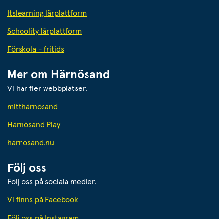
Itslearning lärplattform
Schoolity lärplattform
Förskola - fritids
Mer om Härnösand
Vi har fler webbplatser.
Länk till annan webbplats.
mitthärnösand
Härnösand Play
Länk till annan webbplats.
harnosand.nu
Följ oss
Följ oss på sociala medier.
Vi finns på Facebook
Följ oss på Instagram