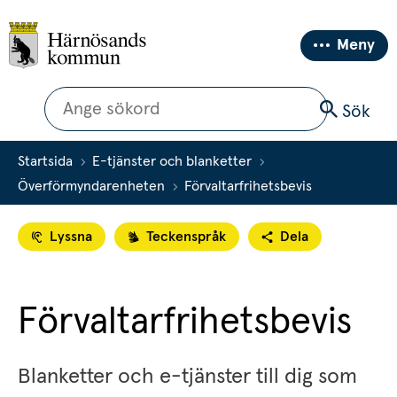
Meny
Sök
Sök
Startsida
E-tjänster och blanketter
Överförmyndarenheten
Förvaltarfrihetsbevis
Lyssna
Teckenspråk
Dela
Förvaltarfrihetsbevis
Blanketter och e-tjänster till dig som 