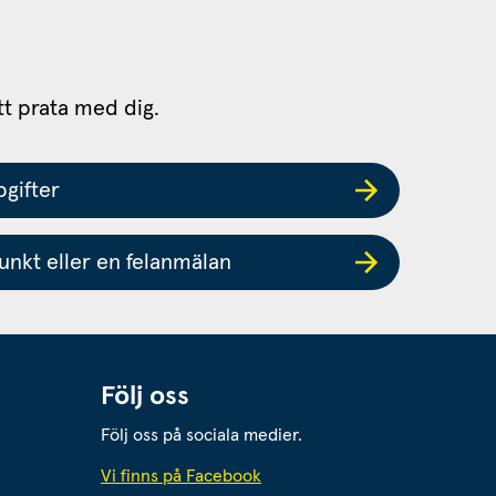
tt prata med dig.
gifter
nkt eller en felanmälan
Följ oss
Följ oss på sociala medier.
 webbplats.
Vi finns på Facebook