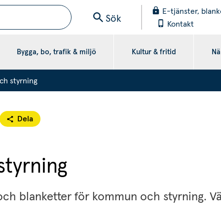
E-tjänster, blank
Sök
Kontakt
Bygga, bo, trafik & miljö
Kultur & fritid
När
h styrning
Dela
tyrning
och blanketter för kommun och styrning. Välj 