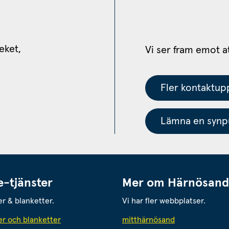
eket, 
Vi ser fram emot a
Fler kontaktupp
Lämna en synpu
e-tjänster
Mer om Härnösand
er & blanketter.
Vi har fler webbplatser.
Länk till annan
er och blanketter
mitthärnösand