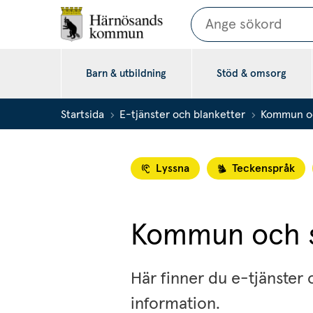
Sök
Barn & utbildning
Stöd & omsorg
Startsida
E-tjänster och blanketter
Kommun oc
Lyssna
Teckenspråk
Kommun och s
Här finner du e-tjänster 
information.