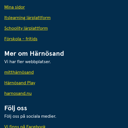
Mina sidor
Itslearning lärplattform
Schoolity lärplattform
Förskola - fritids
Mer om Härnösand
Vi har fler webbplatser.
Länk till annan webbplats.
mitthärnösand
Härnösand Play
Länk till annan webbplats.
harnosand.nu
Följ oss
Följ oss på sociala medier.
Vi finns på Facebook