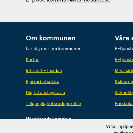
Om kommunen
Våra 
Lär dig mer om kommunen.
E-tjänst
Kartor
E-tjänst
Intranät - Insidan
Mina sid
Fjärrarbetsplats
Itslearni
Digital anslagstavla
Schoolit
Tillgänglighetsredogörelse
Förskola 
Härnösands kommun
871 80 Härnösand. Org. nr: 212000-2403
Vi tar hjälp 