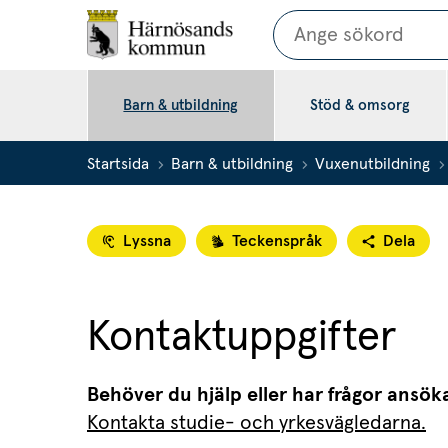
Sök
Barn & utbildning
Stöd & omsorg
Startsida
Barn & utbildning
Vuxenutbildning
Lyssna
Teckenspråk
Dela
Kontaktuppgifter
Behöver du hjälp eller har frågor ansö
Kontakta studie- och yrkesvägledarna.