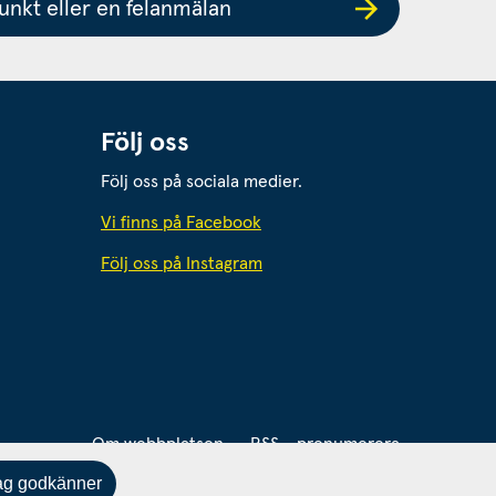
nkt eller en felanmälan
Följ oss
Följ oss på sociala medier.
 webbplats.
Vi finns på Facebook
Följ oss på Instagram
webbplats.
Om webbplatsen
RSS - prenumerera
ag godkänner