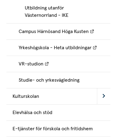
Utbildning utanför
Västernorrland - IKE
Länk till annan webb
Campus Härnösand Höga Kusten
Länk till annan we
Yrkeshögskola - Heta utbildningar
Länk till annan webbplats.
VR-studion
Studie- och yrkesvägledning
Kulturskolan
Elevhälsa och stöd
E-tjänster för förskola och fritidshem