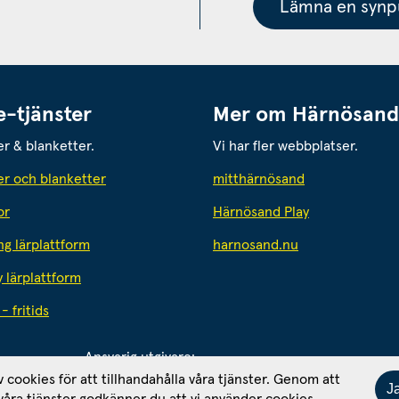
Lämna en synpu
e-tjänster
Mer om Härnösand
er & blanketter.
Vi har fler webbplatser.
Länk till annan
er och blanketter
mitthärnösand
or
Härnösand Play
Länk till annan 
ng lärplattform
harnosand.nu
y lärplattform
- fritids
Ansvarig utgivare: 
Kommunikationschef Tomas Wahlund
av cookies för att tillhandahålla våra tjänster. Genom att
J