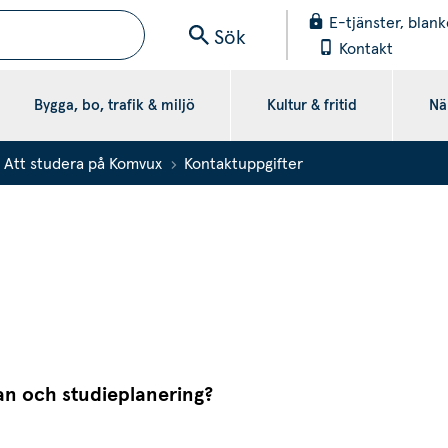
E-tjänster, blank
Sök
Kontakt
Bygga, bo, trafik & miljö
Kultur & fritid
När
Att studera på Komvux
Kontaktuppgifter
kan och studieplanering?