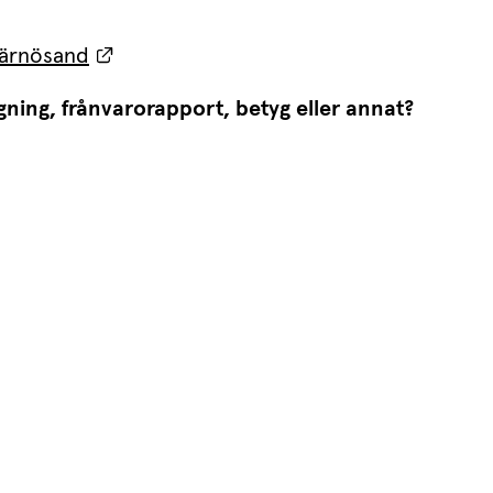
Länk till annan webbplats.
 Härnösand
gning, frånvarorapport, betyg eller annat?