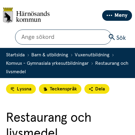
Meny
Sök
Sök
Startsida
Barn & utbildning
Vuxenutbildning
Komvux - Gymnasiala yrkesutbildningar
Restaurang och
livsmedel
Lyssna
Teckenspråk
Dela
Restaurang och 
livsmedel