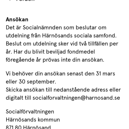
Ansökan
Det är Socialnämnden som beslutar om 
an webbplats.
utdelning från Härnösands sociala samfond. 
Beslut om utdelning sker vid två tillfällen per 
år. Har du blivit beviljad fondmedel 
föregående år prövas inte din ansökan.
Vi behöver din ansökan senast den 31 mars 
eller 30 september. 
Skicka ansökan till nedanstående adress eller 
digitalt till socialforvaltningen@harnosand.se
Socialförvaltningen
Härnösands kommun
871 80 Härnösand