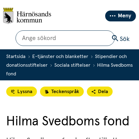
Meny
Sök
Sök
Startsida
E-tjänster och blanketter
Stipendier och
donationsstiftelser
Sociala stiftelser
Hilma Svedboms
fond
Lyssna
Teckenspråk
Dela
Hilma Svedboms fond