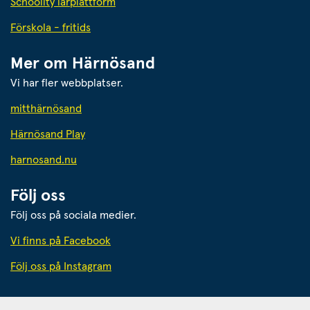
Schoolity lärplattform
Förskola - fritids
Mer om Härnösand
Vi har fler webbplatser.
Länk till annan webbplats.
mitthärnösand
Härnösand Play
Länk till annan webbplats.
harnosand.nu
Följ oss
Följ oss på sociala medier.
Vi finns på Facebook
Följ oss på Instagram
Härnösands kommun