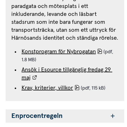
paradgata och mötesplats i ett 
inkluderande, levande och läsbart 
stadsrum som inte bara fungerar som 
transportsträcka, utan som ett uttryck för 
Härnösands identitet och ständiga rörelse.
pdf, 1.8 M
Konstprogram för Nybrogatan
 (pdf, 
1.8 MB)
Ansök i Esource tillgänglig fredag 29 
Länk till annan webbplats.
maj
pdf, 115 kB.
Krav, kriterier, villkor
 (pdf, 115 kB)
Enprocentregeln