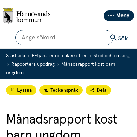
Meny
Sök
Sök
Startsida
E-tjänster och blanketter
Stöd och omsorg
Rapportera uppdrag
Månadsrapport kost barn
ungdom
Lyssna
Teckenspråk
Dela
Månadsrapport kost 
barn ungdom