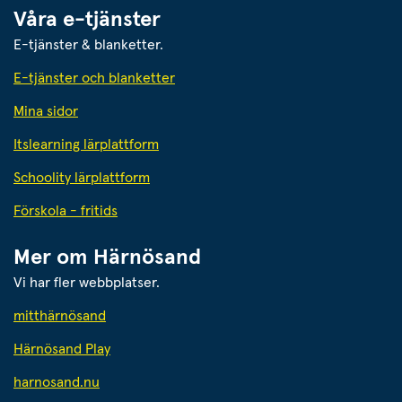
Våra e-tjänster
E-tjänster & blanketter.
E-tjänster och blanketter
an webbplats.
Mina sidor
Itslearning lärplattform
Schoolity lärplattform
Förskola - fritids
Mer om Härnösand
Vi har fler webbplatser.
Länk till annan webbplats.
mitthärnösand
Härnösand Play
Länk till annan webbplats.
harnosand.nu