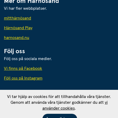
Mer om Härnösand
Vi har fler webbplatser.
Länk till annan webbplats.
mitthärnösand
Härnösand Play
Länk till annan webbplats.
harnosand.nu
Följ oss
Följ oss på sociala medier.
Vi finns på Facebook
Följ oss på Instagram
Härnösands kommun
Vi tar hjälp av cookies för att tillhandahålla våra tjänster.
871 80 Härnösand. Org. nr: 212000-2403
Genom att använda våra tjänster godkänner du att
vi
Ansvarig utgivare: 
använder cookies
.
Kommunikationschef Tomas Wahlund
Om webbplatsen
RSS - prenumerera