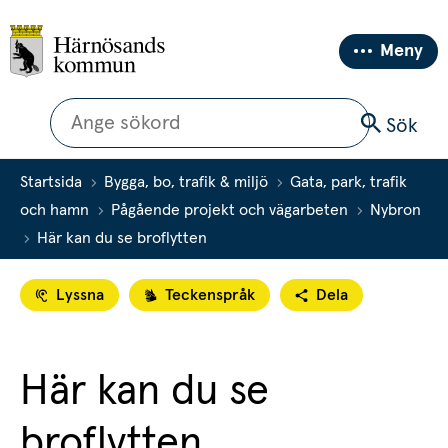
Meny
Sök
Sök
Startsida
Bygga, bo, trafik & miljö
Gata, park, trafik
och hamn
Pågående projekt och vägarbeten
Nybron
Här kan du se broflytten
Lyssna
Teckenspråk
Dela
Här kan du se 
broflytten