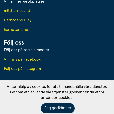
Vi har fler webbplatser.
Länk till annan webbplats.
mitthärnösand
Härnösand Play
Länk till annan webbplats.
harnosand.nu
Följ oss
Följ oss på sociala medier.
Vi finns på Facebook
Följ oss på Instagram
Härnösands kommun
Vi tar hjälp av cookies för att tillhandahålla våra tjänster.
871 80 Härnösand. Org. nr: 212000-2403
Genom att använda våra tjänster godkänner du att
vi
Ansvarig utgivare: 
använder cookies
.
Kommunikationschef Tomas Wahlund
Om webbplatsen
RSS - prenumerera
Jag godkänner