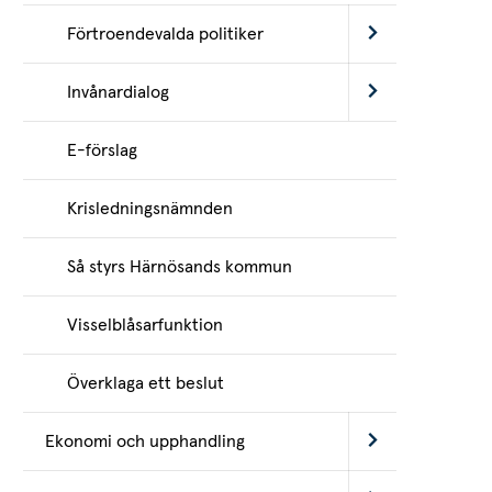
Förtroendevalda politiker
bplats.
bplats.
Invånardialog
bbplats.
bbplats.
E-förslag
bbplats.
bbplats.
Krisledningsnämnden
bbplats.
Så styrs Härnösands kommun
bbplats.
bbplats.
Visselblåsarfunktion
Överklaga ett beslut
Ekonomi och upphandling