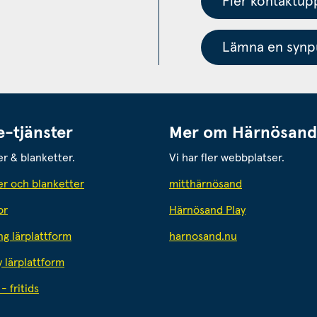
Fler kontaktupp
Lämna en synpu
e-tjänster
Mer om Härnösand
er & blanketter.
Vi har fler webbplatser.
Länk till annan
er och blanketter
mitthärnösand
or
Härnösand Play
Länk till annan 
ng lärplattform
harnosand.nu
y lärplattform
- fritids