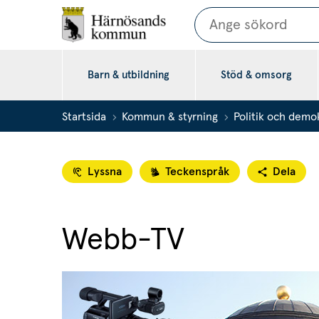
Sök
Barn & utbildning
Stöd & omsorg
Startsida
Kommun & styrning
Politik och demo
Lyssna
Teckenspråk
Dela
Webb-TV