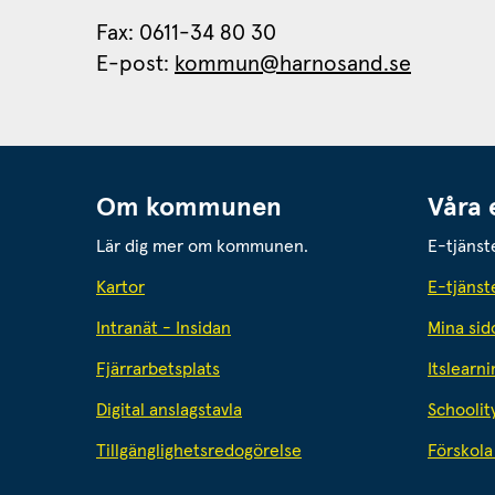
Fax: 0611-34 80 30 
E-post: 
kommun@harnosand.se
Om kommunen
Våra 
Lär dig mer om kommunen.
E-tjänst
Kartor
E-tjänst
Intranät - Insidan
Mina sid
Fjärrarbetsplats
Itslearni
Digital anslagstavla
Schoolit
Tillgänglighetsredogörelse
Förskola 