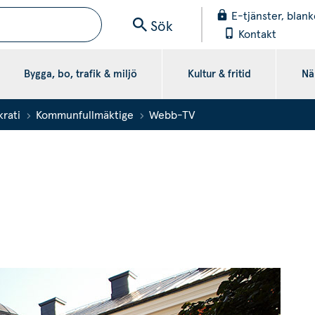
E-tjänster, blank
Sök
Kontakt
Bygga, bo, trafik & miljö
Kultur & fritid
När
krati
Kommunfullmäktige
Webb-TV