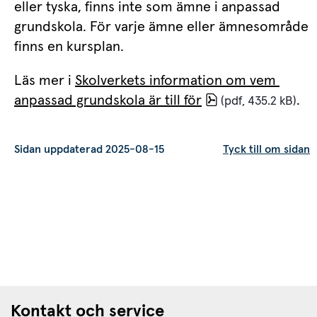
eller tyska, finns inte som ämne i anpassad 
grundskola. För varje ämne eller ämnesområde 
finns en kursplan.
Läs mer i 
Skolverkets information om vem 
pdf, 435.2 kB.
anpassad grundskola är till för
.
 (pdf, 435.2 kB)
Sidan uppdaterad 2025-08-15
Tyck till om sidan
Kontakt och service