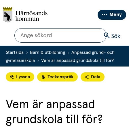
Meny
Sök
Sök
Startsida
Barn & utbildning
Anpassad grund- och
gymnasieskola
Vem är anpassad grundskola till för?
Lyssna
Teckenspråk
Dela
Vem är anpassad 
grundskola till för?