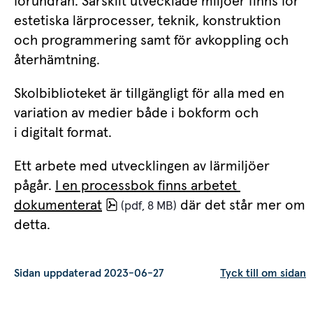
förundran. Särskilt utvecklade miljöer finns för 
estetiska lärprocesser, teknik, konstruktion 
och programmering samt för avkoppling och 
återhämtning.
Skolbiblioteket är tillgängligt för alla med en 
variation av medier både i bokform och 
i digitalt format.
Ett arbete med utvecklingen av lärmiljöer 
pågår. 
I en processbok finns arbetet 
pdf, 8 MB.
dokumenterat
 där det står mer om 
 (pdf, 8 MB)
detta. 
Sidan uppdaterad 2023-06-27
Tyck till om sidan