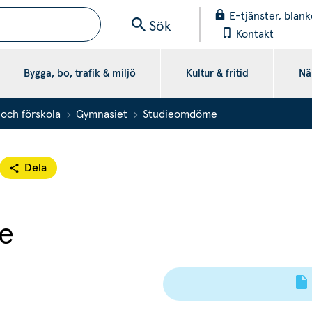
E-tjänster, blank
Sök
Kontakt
Bygga, bo, trafik & miljö
Kultur & fritid
När
 och förskola
Gymnasiet
Studieomdöme
Dela
e