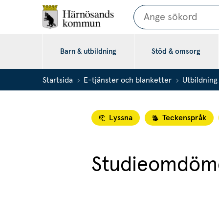
Sök
Barn & utbildning
Stöd & omsorg
Startsida
E-tjänster och blanketter
Utbildning
Lyssna
Teckenspråk
Studieomdöm