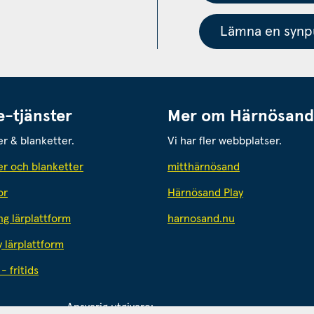
Lämna en synpu
e-tjänster
Mer om Härnösand
er & blanketter.
Vi har fler webbplatser.
Länk till annan
er och blanketter
mitthärnösand
or
Härnösand Play
Länk till annan 
ng lärplattform
harnosand.nu
y lärplattform
- fritids
Ansvarig utgivare: 