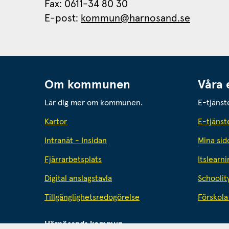
Fax: 0611-34 80 30 
E-post: 
kommun@harnosand.se
Om kommunen
Våra 
Lär dig mer om kommunen.
E-tjänst
Kartor
E-tjänst
Intranät - Insidan
Mina sid
Fjärrarbetsplats
Itslearni
Digital anslagstavla
Schoolit
Tillgänglighetsredogörelse
Förskola 
Härnösands kommun