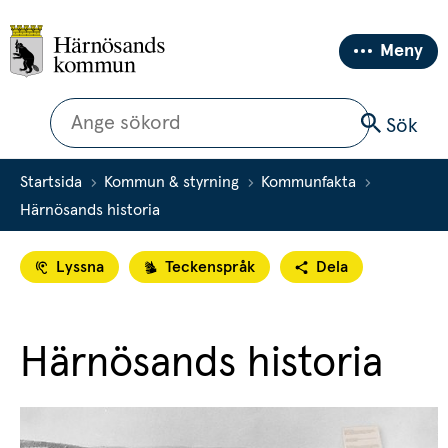
Meny
Sök
Sök
Startsida
Kommun & styrning
Kommunfakta
Härnösands historia
Lyssna
Teckenspråk
Dela
Härnösands historia