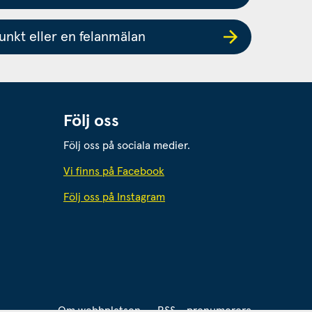
nkt eller en felanmälan
Följ oss
Följ oss på sociala medier.
 webbplats.
Vi finns på Facebook
Följ oss på Instagram
webbplats.
Om webbplatsen
RSS - prenumerera