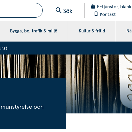
E-tjänster, blank
Sök
Kontakt
Bygga, bo, trafik & miljö
Kultur & fritid
När
krati
munstyrelse och