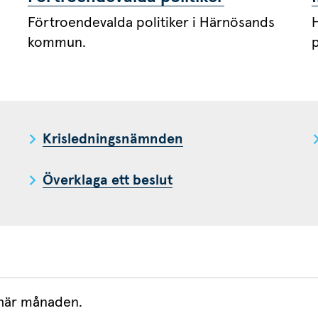
Förtroendevalda politiker i Härnösands
H
kommun.
Krisledningsnämnden
Överklaga ett beslut
 här månaden.