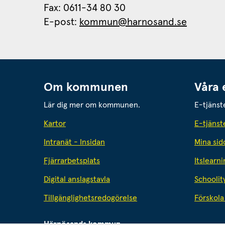
Fax: 0611-34 80 30 
E-post: 
kommun@harnosand.se
Om kommunen
Våra 
Lär dig mer om kommunen.
E-tjänst
Kartor
E-tjänst
Intranät - Insidan
Mina sid
Fjärrarbetsplats
Itslearni
Digital anslagstavla
Schoolit
Tillgänglighetsredogörelse
Förskola 
Härnösands kommun