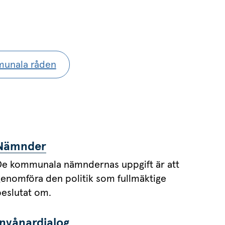
unala råden
Nämnder
De kommunala nämndernas uppgift är att
genomföra den politik som fullmäktige
beslutat om.
Invånardialog