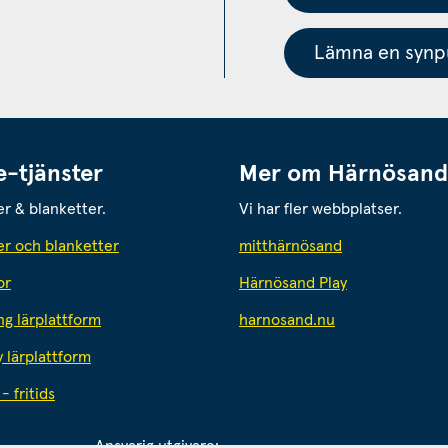
Lämna en synpu
e-tjänster
Mer om Härnösand
er & blanketter.
Vi har fler webbplatser.
Länk till annan
er och blanketter
mitthärnösand
or
Härnösand Play
Länk till annan 
ng lärplattform
harnosand.nu
y lärplattform
- fritids
Ansvarig utgivare: 