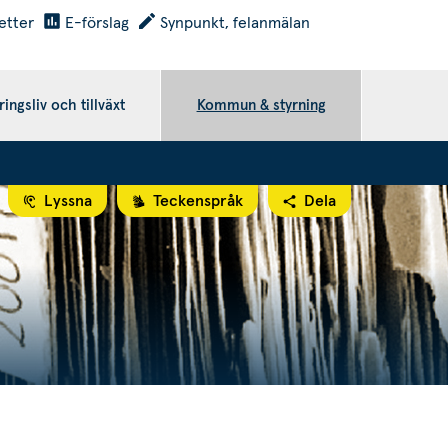
etter
E-förslag
Synpunkt, felanmälan
ingsliv och tillväxt
Kommun & styrning
Lyssna
Teckenspråk
Dela