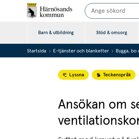
Sök
Barn & utbildning
Stöd & omsorg
Startsida
E-tjänster och blanketter
Bygga, bo 
Lyssna
Teckenspråk
Ansökan om sen
ventilationsko