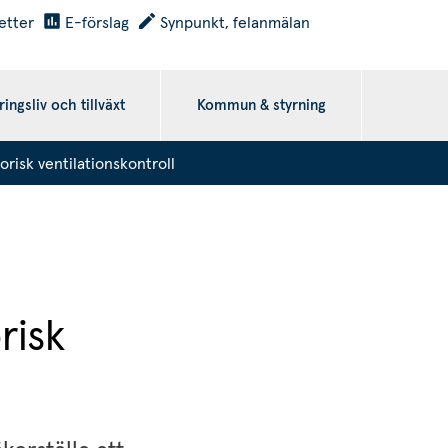
etter
E-förslag
Synpunkt, felanmälan
ingsliv och tillväxt
Kommun & styrning
risk ventilationskontroll
isk 