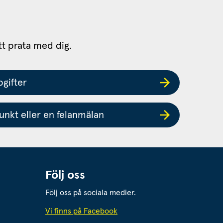
tt prata med dig.
gifter
nkt eller en felanmälan
Följ oss
Följ oss på sociala medier.
 webbplats.
Vi finns på Facebook