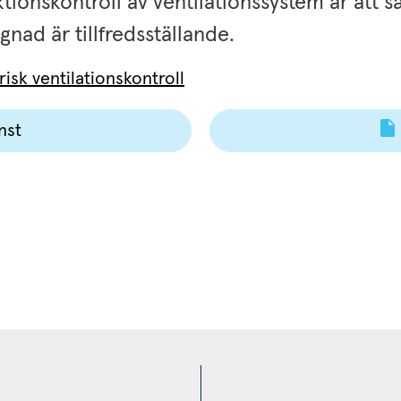
ionskontroll av ventilationssystem är att säk
nad är tillfredsställande.
risk ventilationskontroll
nst