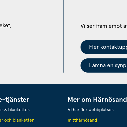
eket, 
Vi ser fram emot a
Fler kontaktupp
Lämna en synpu
e-tjänster
Mer om Härnösand
er & blanketter.
Vi har fler webbplatser.
Länk till annan
er och blanketter
mitthärnösand