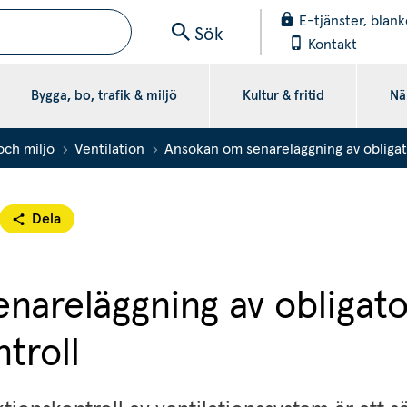
E-tjänster, blank
Sök
Kontakt
Bygga, bo, trafik & miljö
Kultur & fritid
När
och miljö
Ventilation
Ansökan om senareläggning av obligato
Dela
areläggning av obligator
ntroll