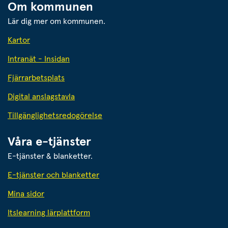
Om kommunen
Lär dig mer om kommunen.
Kartor
Intranät - Insidan
Fjärrarbetsplats
Digital anslagstavla
Tillgänglighetsredogörelse
Våra e-tjänster
an webbplats.
E-tjänster & blanketter.
E-tjänster och blanketter
Mina sidor
Itslearning lärplattform