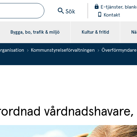
E-tjänster, blank
Sök
Kontakt
Bygga, bo, trafik & miljö
Kultur & fritid
När
organisation
Kommunstyrelseförvaltningen
Överförmyndar
förordnad vårdnadshavare