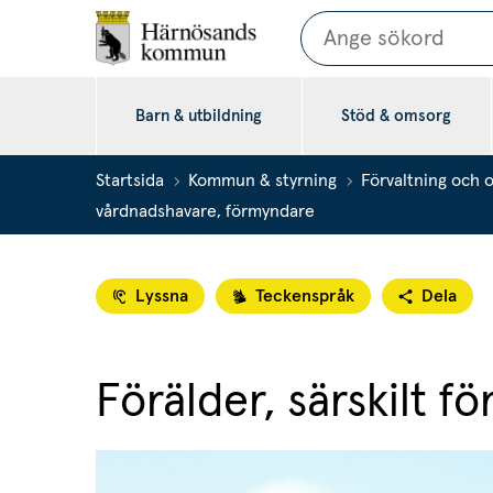
Sök
Barn & utbildning
Stöd & omsorg
Startsida
Kommun & styrning
Förvaltning och 
vårdnadshavare, förmyndare
Lyssna
Teckenspråk
Dela
Förälder, särskilt 