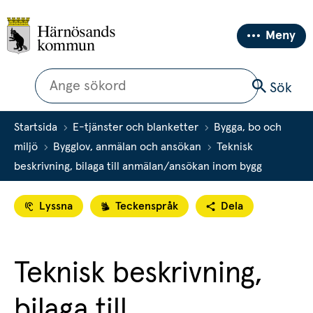
Meny
Sök
Sök
Startsida
E-tjänster och blanketter
Bygga, bo och
miljö
Bygglov, anmälan och ansökan
Teknisk
beskrivning, bilaga till anmälan/ansökan inom bygg
Lyssna
Teckenspråk
Dela
Teknisk beskrivning, 
bilaga till 