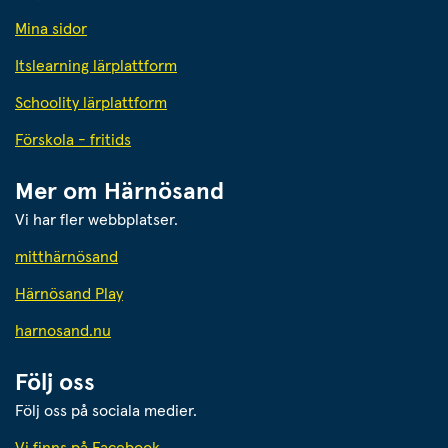
Mina sidor
Itslearning lärplattform
Schoolity lärplattform
Förskola - fritids
Mer om Härnösand
Vi har fler webbplatser.
Länk till annan webbplats.
mitthärnösand
Härnösand Play
Länk till annan webbplats.
harnosand.nu
Följ oss
Följ oss på sociala medier.
Vi finns på Facebook