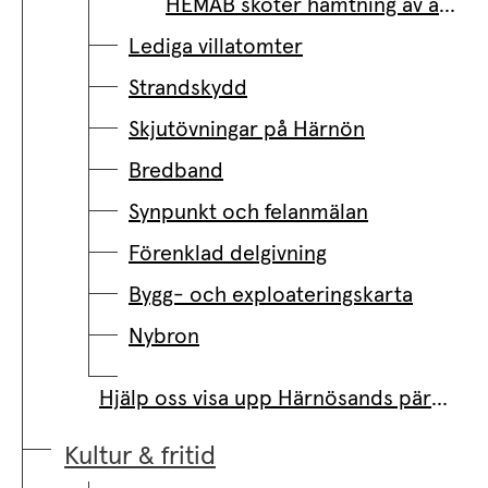
HEMAB sköter hämtning av avfall
Lediga villatomter
Strandskydd
Skjutövningar på Härnön
Bredband
Synpunkt och felanmälan
Förenklad delgivning
Bygg- och exploateringskarta
Nybron
Hjälp oss visa upp Härnösands pärlor!
Kultur & fritid