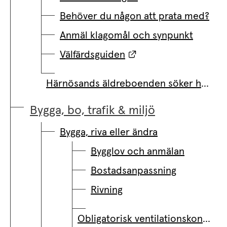
Behöver du någon att prata med?
Anmäl klagomål och synpunkt
Länk till annan webb
Välfärdsguiden
Härnösands äldreboenden söker helgungdomar
Bygga, bo, trafik & miljö
Bygga, riva eller ändra
Bygglov och anmälan
Bostadsanpassning
Rivning
Obligatorisk ventilationskontroll (OVK)