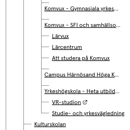
Komvux - Gymnasiala yrkesutbildningar
Komvux - SFI och samhällsorientering
Lärvux
Lärcentrum
Att studera på Komvux
Campus Härnösand Höga Kusten
Yrkeshögskola - Heta utbildningar
Länk till annan 
VR-studion
Studie- och yrkesvägledning
Kulturskolan