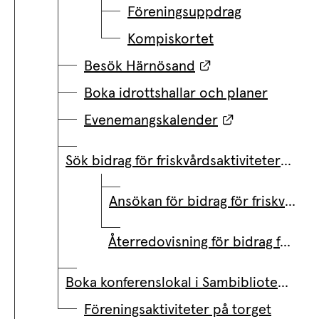
Föreningsuppdrag
Kompiskortet
Länk till annan w
Besök Härnösand
Boka idrottshallar och planer
Länk till ann
Evenemangskalender
Sök bidrag för friskvårdsaktiviteter för äldre och funktionsnedsatta
Ansökan för bidrag för friskvårdsaktiviteter för äldre och funktionsnedsatta
Återredovisning för bidrag för friskvårdsaktiviteter för äldre och funktionsnedsatta
Boka konferenslokal i Sambiblioteket – för föreningar
Föreningsaktiviteter på torget