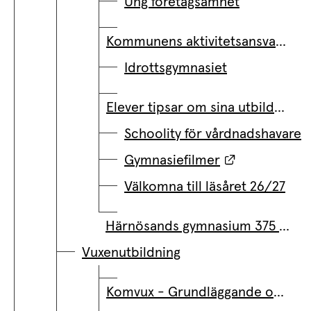
Ung företagsamhet
Kommunens aktivitetsansvar (KAA)
Idrottsgymnasiet
Elever tipsar om sina utbildningar
Schoolity för vårdnadshavare
Länk till an
Gymnasiefilmer
Välkomna till läsåret 26/27
Härnösands gymnasium 375 år
Vuxenutbildning
Komvux - Grundläggande och gymnasiala kurser