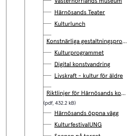
Västernorrlands museum
Härnösands Teater
Kulturlunch
Konstnärliga gestaltningsprojekt
Kulturprogrammet
Digital konstvandring
Livskraft - kultur för äldre
Riktlinjer för Härnösands kommuns konstverksamhet
(pdf, 432.2 kB)
Härnösands öppna vägg
KulturfestivalUNG