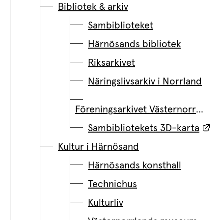
Bibliotek & arkiv
Sambiblioteket
Härnösands bibliotek
Riksarkivet
Näringslivsarkiv i Norrland
Föreningsarkivet Västernorrland
Lä
Sambibliotekets 3D-karta
Kultur i Härnösand
Härnösands konsthall
Technichus
Kulturliv