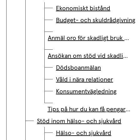
Ekonomiskt bistånd
Budget- och skuldrådgivning
Anmäl oro för skadligt bruk och beroende hos vuxen
Ansökan om stöd vid skadligt bruk eller beroende
Dödsboanmälan
Våld i nära relationer
Konsumentvägledning
Tips på hur du kan få pengarna att räcka längre när ekonomin är ansträngd
Stöd inom hälso- och sjukvård
Hälso- och sjukvård