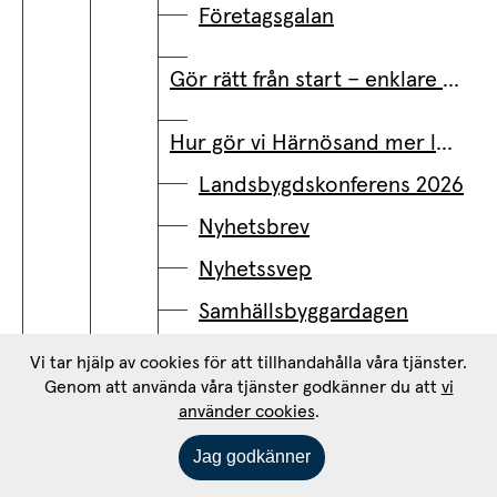
Företagsgalan
Gör rätt från start – enklare och smidigare med Företagssupport
Hur gör vi Härnösand mer levande och attraktivt?
Landsbygdskonferens 2026
Nyhetsbrev
Nyhetssvep
Samhällsbyggardagen
Vi tar hjälp av cookies för att tillhandahålla våra tjänster.
Seminarium - Kommunalt framtidssäkrad matfisk
Genom att använda våra tjänster godkänner du att
vi
använder cookies
.
Vendela Business Day
Jag godkänner
Vill ditt företag ha ett besök?