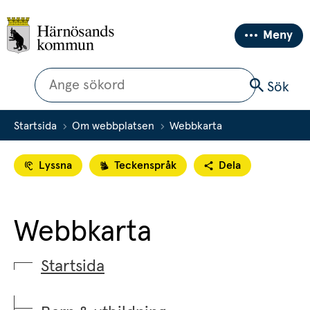
Meny
Sök
Sök
Startsida
Om webbplatsen
Webbkarta
Lyssna
Teckenspråk
Dela
Webbkarta
Startsida